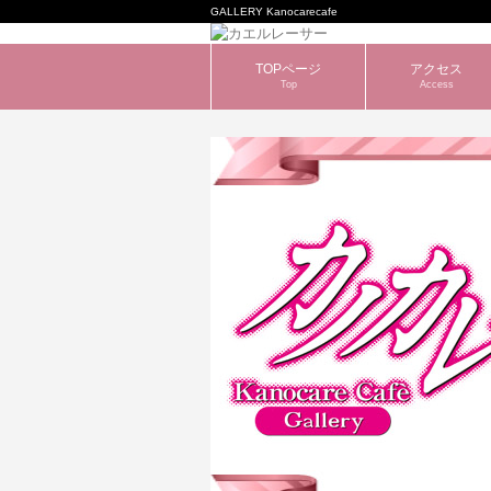
GALLERY Kanocarecafe
TOPページ
アクセス
Top
Access